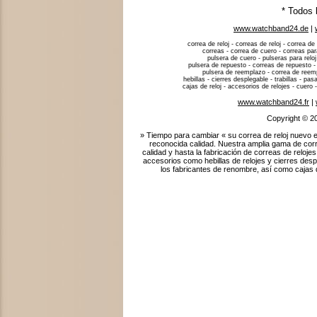
* Todos 
www.watchband24.de
|
correa de reloj - correas de reloj - correa de 
correas - correa de cuero - correas para
pulsera de cuero - pulseras para reloj
pulsera de repuesto - correas de repuesto -
pulsera de reemplazo - correa de reempla
hebillas - cierres desplegable - trabillas - p
cajas de reloj - accesorios de relojes - cuero -
www.watchband24.fr
|
Copyright © 2
» Tiempo para cambiar « su correa de reloj nuevo e
reconocida calidad. Nuestra amplia gama de corr
calidad y hasta la fabricación de correas de relo
accesorios como hebillas de relojes y cierres des
los fabricantes de renombre, así como cajas de