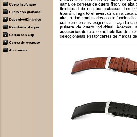
gama de
correas de cuero
fino y de alta 
Cuero liso/grano
flexibilidad de nuestras
pulseras
. Los m
Cuero con grabado
tiburón
,
lagarto
el
avestruz
dan a cada
c
alta calidad combinados con la funcionalid
Deportivo/Dinámico
cumplen con sus exigencias. Haga hincapié
pulsera de cuero
individual. Además us
Resistente al agua
accesorios
de reloj como
hebillas
de relo
Correa con Clip
seleccionadas en fabricantes de marcas d
Correa de repuesto
Accesorios