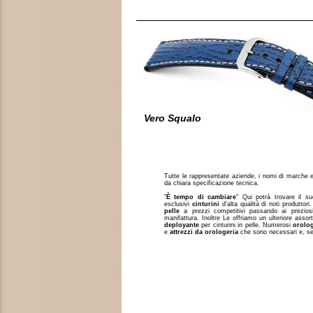
Vero Squalo
Tutte le rappresentate aziende, i nomi di marche e 
da chiara specificazione tecnica.
"
È tempo di cambiare
" Qui potrà trovare il 
esclusivi
cinturini
d'alta qualità di noti produttor
pelle
a prezzi competitivi passando ai prezio
manifattura. Inoltre Le offriamo un ulteriore asso
deployante
per cinturini in pelle. Numerosi
orolo
e
attrezzi da orologeria
che sono necessari e, sem