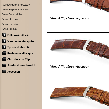
Vero Alligatore »opaco«
Vero Alligatore »lucido«
Vero Coccodrillo
Vero Alligatore »opaco«
Vero Struzzo
Vera Lucertola
Vero Squalo
Pelle ruvida/liscia
Vero cuoio stampato
Sportivi/Imbottiti
Resistente all'acqua
Cinturini con Clip
Sostituzione cinturini
Vero Alligatore »lucido«
Accessori