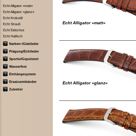
Echt Alligator »matt«
Echt Alligator »glanz«
Echt Krokodil
Echt Alligator »matt«
Echt Strauß
Echt Eidechse
Echt Haifisch
Narben-/Glattleder
Prägung/Echtleder
Sportiv/Gepolstert
Wasserfest
Einhängesystem
Ersatzarmbänder
Echt Alligator »glanz«
Zubehör