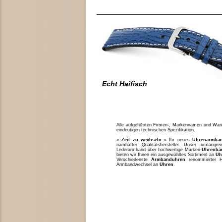
Echt Haifisch
Alle aufgeführten Firmen-, Markennamen und Waren
eindeutigen technischen Spezifikation.
»
Zeit zu wechseln
« Ihr neues
Uhrenarmba
namhafter Qualitätshersteller. Unser umfang
Lederarmband über hochwertige Marken-
Uhrenbä
bieten wir Ihnen ein ausgewähltes Sortiment an
Uh
Verschiedenste
Armbanduhren
renommierter H
Armbandwechsel an
Uhren
.