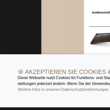
insbesond
insbesond
🍪 AKZEPTIEREN SIE COOKIES 
Diese Webseite nutzt Cookies für Funktions- und Stat
Alle aufge
stellungen jederzeit ändern. Wenn Sie der Verwendun
eindeutige
Weitere Infos in unseren Datenschutz­bestimmungen
»
Zeit z
namhafter
Lederarmb
bieten wir
Verschied
Armbandw