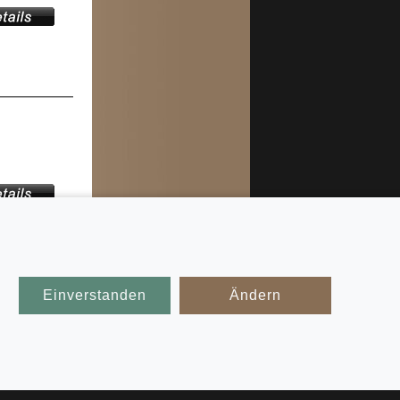
Einverstanden
Ändern
glich der
mbänder
iswerten
 Weiteren
mbänder
.
nfachten