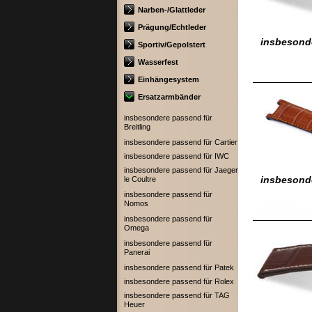
Narben-/Glattleder
Prägung/Echtleder
insbesonde
Sportiv/Gepolstert
Wasserfest
Einhängesystem
Ersatzarmbänder
insbesondere passend für
Breitling
insbesondere passend für Cartier
insbesondere passend für IWC
insbesondere passend für Jaeger
insbesonde
le Coultre
insbesondere passend für
Nomos
insbesondere passend für
Omega
insbesondere passend für
Panerai
insbesondere passend für Patek
insbesondere passend für Rolex
insbesondere passend für TAG
Heuer