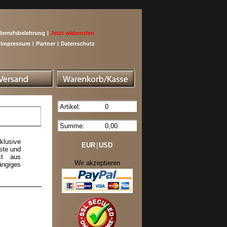
derrufsbelehrung
|
Jetzt widerrufen
Impressum
|
Partner
|
Datenschutz
Artikel:
0
Summe:
0,00
klusive
EUR
|
USD
ste und
st aus
Wir akzeptieren
ängiges