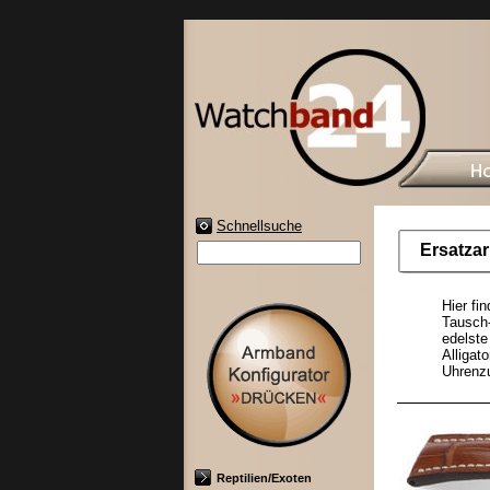
Schnellsuche
Ersatza
Hier fi
Tausch-
edelst
Alliga
Uhrenzu
Reptilien/Exoten