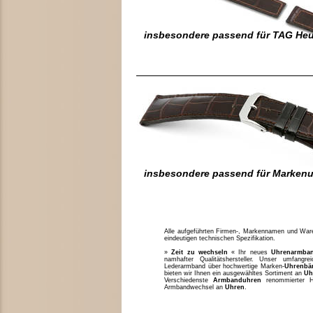
insbesondere passend für TAG Heu
insbesondere passend für Marken
Alle aufgeführten Firmen-, Markennamen und Waren
eindeutigen technischen Spezifikation.
»
Zeit zu wechseln
« Ihr neues
Uhrenarmba
namhafter Qualitätshersteller. Unser umfang
Lederarmband über hochwertige Marken-
Uhrenbä
bieten wir Ihnen ein ausgewähltes Sortiment an
Uh
Verschiedenste
Armbanduhren
renommierter H
Armbandwechsel an
Uhren
.