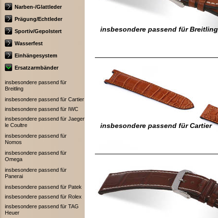
Narben-/Glattleder
Prägung/Echtleder
insbesondere passend für Breitling
Sportiv/Gepolstert
Wasserfest
Einhängesystem
Ersatzarmbänder
insbesondere passend für
Breitling
insbesondere passend für Cartier
insbesondere passend für IWC
insbesondere passend für Jaeger
insbesondere passend für Cartier
le Coultre
insbesondere passend für
Nomos
insbesondere passend für
Omega
insbesondere passend für
Panerai
insbesondere passend für Patek
insbesondere passend für Rolex
insbesondere passend für TAG
Heuer