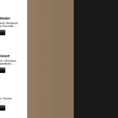
tleder
rauß, Hornback,
 Crocodile ...
lstert
ein, Chevreau,
ttelleder ...
on, Gummi,
.