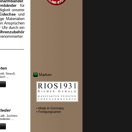
enarmbänder
.
rmbänder
für
igkeit unserer
Eidechse
und
ge Materialien
en Ansprüchen
r Uhr durch ein
Uhrenzubehör
enommierter
oten
odil, Strauß,
Marken
sch ...
• Made in Germany
tleder
• Fertigungsarten
Kalb, Juchten,
elleder ...