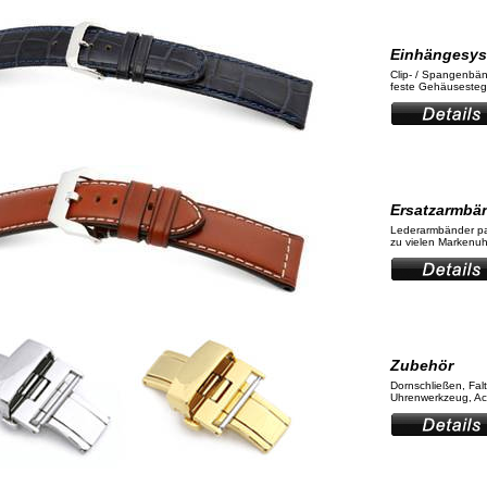
Einhängesy
Clip- / Spangenbän
feste Gehäusestege
Ersatzarmbä
Lederarmbänder p
zu vielen Markenuhr
Zubehör
Dornschließen, Fal
Uhrenwerkzeug, Ac