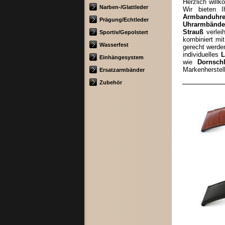
Herzlich will
Narben-/Glattleder
Wir bieten 
Armbanduhr
Prägung/Echtleder
Uhrarmbände
Strauß
verlei
Sportiv/Gepolstert
kombiniert mi
Wasserfest
gerecht werden
individuelles
L
Einhängesystem
wie
Dornsch
Markenherstell
Ersatzarmbänder
Zubehör