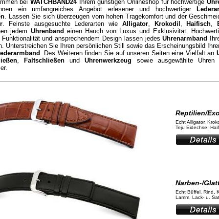
kommen bei
WATCHBAND24
Ihrem günstigen Onlineshop für hochwertige
Uhr
Ihnen ein umfangreiches Angebot erlesener und hochwertiger
Ledera
en
. Lassen Sie sich überzeugen vom hohen Tragekomfort und der Geschmeid
r
. Feinste ausgesuchte Lederarten wie
Alligator
,
Krokodil
,
Haifisch
,
hen jedem
Uhrenband
einen Hauch von Luxus und Exklusivität. Hochwerti
t Funktionalität und ansprechendem Design lassen jedes
Uhrenarmband
Ihr
. Unterstreichen Sie Ihren persönlichen Still sowie das Erscheinungsbild Ihre
ederarmband
. Des Weiteren finden Sie auf unseren Seiten eine Vielfalt an
ließen
,
Faltschließen
und
Uhrenwerkzeug
sowie ausgewählte Uhren r
er.
Reptilien/Ex
Echt Alligator, Krok
Teju Eidechse, Haifi
Narben-/Glat
Echt Büffel, Rind, 
Lamm, Lack- u. Satt