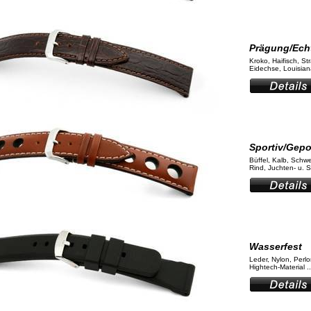
Prägung/Ech
Kroko, Haifisch, St
Eidechse, Louisiana
Sportiv/Gepo
Büffel, Kalb, Schw
Rind, Juchten- u. Sa
Wasserfest
Leder, Nylon, Perl
Hightech-Material ..