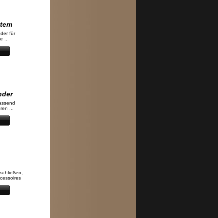
stem
der für
 ...
nder
assend
en ...
tschließen,
cessoires