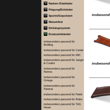
Narben-/Glattleder
Prägung/Echtleder
insbesonde
Sportiv/Gepolstert
Wasserfest
Einhängesystem
Ersatzarmbänder
insbesondere passend für
Breitling
insbesondere passend für Cartier
insbesondere passend für IWC
insbesondere passend für Jaeger
insbesonde
le Coultre
insbesondere passend für
Nomos
insbesondere passend für
Omega
insbesondere passend für
Panerai
insbesondere passend für Patek
insbesondere passend für Rolex
insbesondere passend für TAG
Heuer