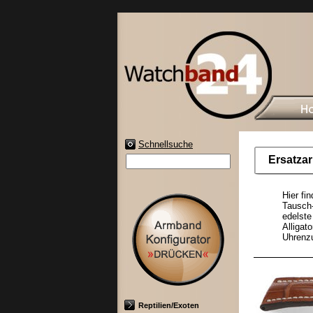
Schnellsuche
Ersatza
Hier fi
Tausch-
edelst
Alliga
Uhrenzu
Reptilien/Exoten