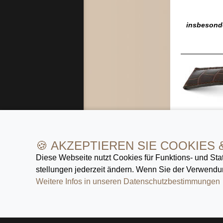
insbesond
insbesond
🍪 AKZEPTIEREN SIE COOKIES 
Diese Webseite nutzt Cookies für Funktions- und Stat
Alle aufge
stellungen jederzeit ändern. Wenn Sie der Verwendun
eindeutige
Weitere Infos in unseren Datenschutz­bestimmungen
»
Zeit z
namhafter
Lederarmb
bieten wir
Verschied
Armbandw