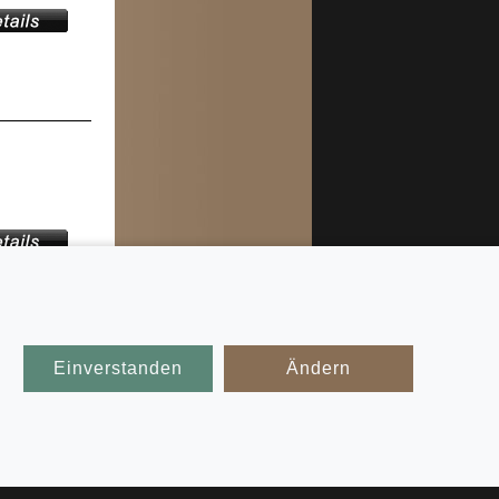
Einverstanden
Ändern
glich der
mbänder
iswerten
 Weiteren
mbänder
.
nfachten