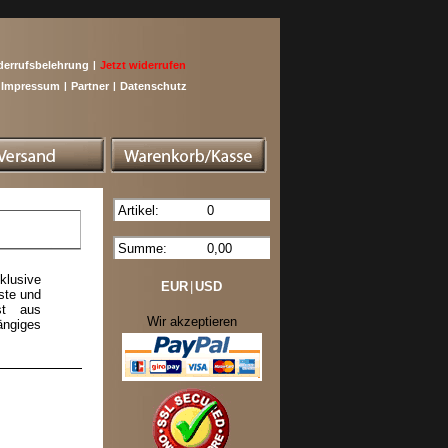
derrufsbelehrung
|
Jetzt widerrufen
Impressum
|
Partner
|
Datenschutz
Artikel:
0
Summe:
0,00
klusive
EUR
|
USD
ste und
st aus
Wir akzeptieren
ängiges