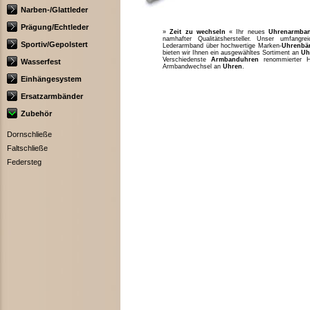
Narben-/Glattleder
Prägung/Echtleder
»
Zeit zu wechseln
« Ihr neues
Uhrenarmba
namhafter Qualitätshersteller. Unser umfang
Sportiv/Gepolstert
Lederarmband über hochwertige Marken-
Uhrenbä
bieten wir Ihnen ein ausgewähltes Sortiment an
Uh
Verschiedenste
Armbanduhren
renommierter H
Wasserfest
Armbandwechsel an
Uhren
.
Einhängesystem
Ersatzarmbänder
Zubehör
Dornschließe
Faltschließe
Federsteg