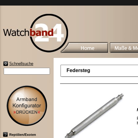
Schnellsuche
Federsteg
Reptilien/Exoten