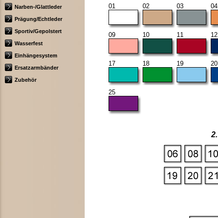
01
02
03
04
Narben-/Glattleder
Prägung/Echtleder
Sportiv/Gepolstert
09
10
11
12
Wasserfest
Einhängesystem
17
18
19
20
Ersatzarmbänder
Zubehör
25
2