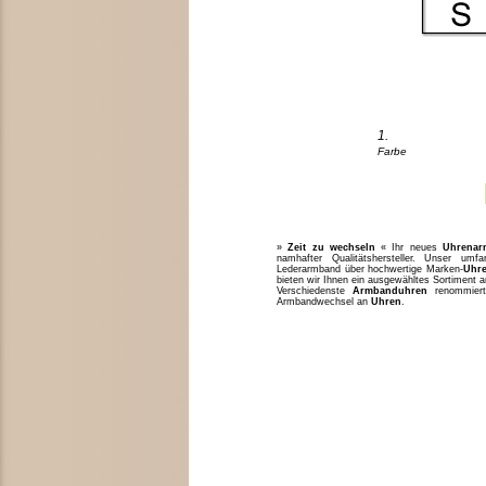
1.
Farbe
»
Zeit zu wechseln
« Ihr neues
Uhrenar
namhafter Qualitätshersteller. Unser um
Lederarmband über hochwertige Marken-
Uhr
bieten wir Ihnen ein ausgewähltes Sortiment 
Verschiedenste
Armbanduhren
renommiert
Armbandwechsel an
Uhren
.