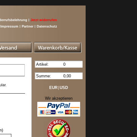
derrufsbelehrung
|
Jetzt widerrufen
Impressum
|
Partner
|
Datenschutz
Artikel:
0
Summe:
0,00
lar.
EUR
|
USD
Wir akzeptieren
n)