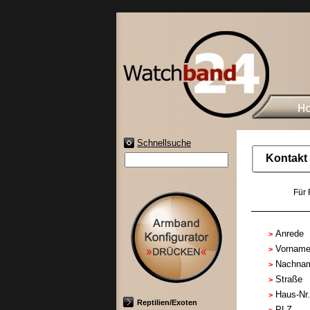
Schnellsuche
Kontakt
Für 
Anrede
>
Vornam
>
Nachna
>
Straße
>
Haus-Nr.
>
Reptilien/Exoten
PLZ