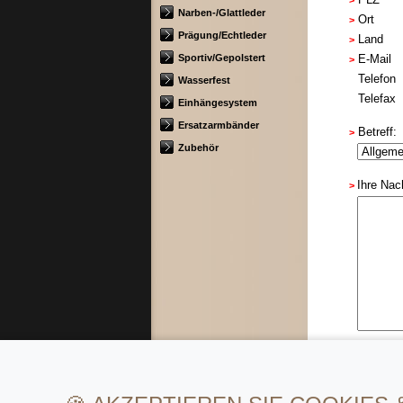
>
Narben-/Glattleder
Ort
>
Prägung/Echtleder
Land
>
Sportiv/Gepolstert
E-Mail
>
Telefon
Wasserfest
Telefax
Einhängesystem
Ersatzarmbänder
Betreff:
>
Zubehör
Ihre Nac
>
>
Ich w
Rückfrag
Hinweis