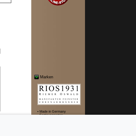
Marken
• Made in Germany
• Fertigungsarten
uelle
en, indem Sie