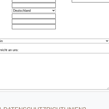
hricht an uns:
illige ein, dass meine Angaben zur Kontaktaufnahme und Zuordnung für event
en dauerhaft gespeichert werden.
: Diese Einwilligung können Sie jederzeit mit Wirkung für die Zukunft widerruf