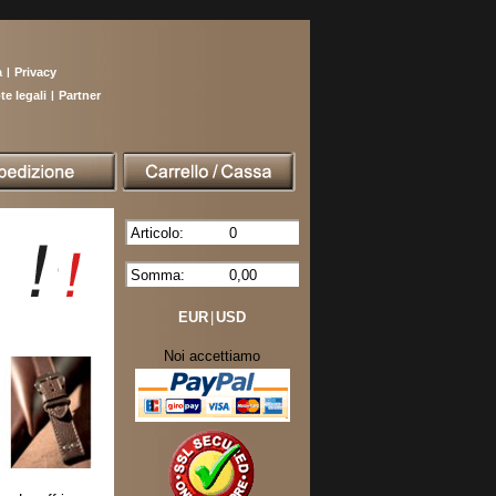
a
|
Privacy
te legali
|
Partner
Articolo:
0
Somma:
0,00
EUR
|
USD
Noi accettiamo