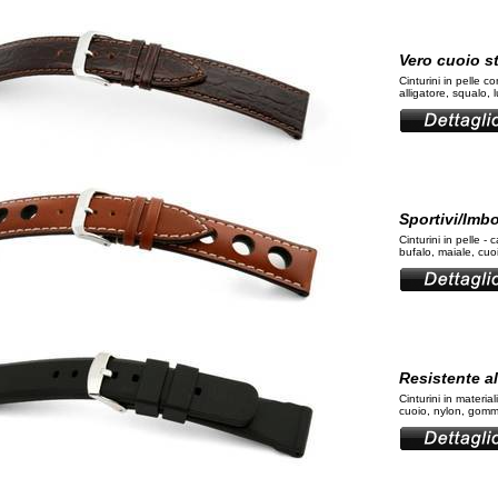
Vero cuoio 
Cinturini in pelle c
alligatore, squalo, l
Sportivi/Imbot
Cinturini in pelle - c
bufalo, maiale, cuoi
Resistente a
Cinturini in material
cuoio, nylon, gomm