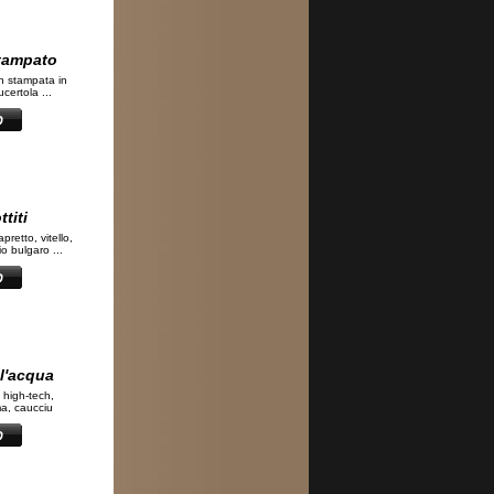
stampato
on stampata in
ucertola ...
titi
apretto, vitello,
o bulgaro ...
ll'acqua
i high-tech,
a, caucciu