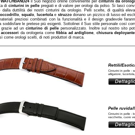
u
WATCHBAND24
il Suo negozio online conveniente per
cinturini da orolog
ta di
cinturini in pelle
pregiati e di valore per orologi da polso. Si lasci convi
e dalla duttilità dei nostri
cinturini da orologio
. Pelli scelte, di qualità ele
occodrillo
,
squalo
,
lucertola
e
struzzo
donano un pizzico di lusso ed esclu
materiali preziosi combinati con la funzionalità e il design gradevole faran
a soddisfare le pretese più esigenti. Sottolinei il Suo stile personale così com
grazie ad un
cinturino di pelle
personalizzato. Inoltre sul nostro sito po
i
accessori
da orologeria come
fibbia ad ardiglione
,
chiusura deployante
ì come orologi scelti, di noti produttori di marca.
Rettili/Esotic
Cinturini in pelle - 
alligatore, lucertola
Pelle ruvida/l
Cinturini in pelle - 
vacchetta, cuoio ver