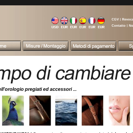
CGV
|
Revoc
Contatto
|
No
ll'orologio pregiati ed accessori ...