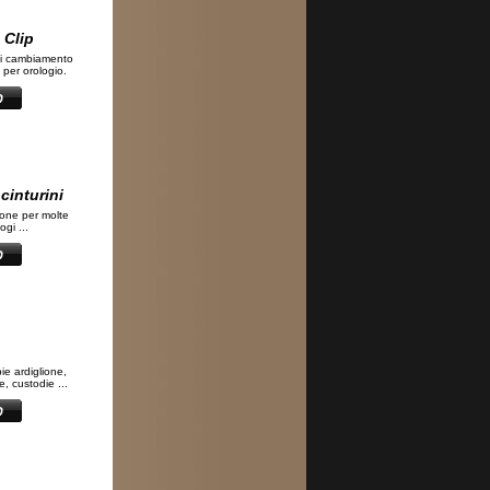
 Clip
di cambiamento
 per orologio.
cinturini
zione per molte
gi ...
bie ardiglione,
, custodie ...