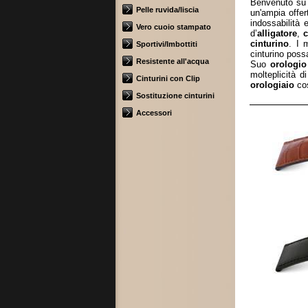
Benvenuto s
Pelle ruvida/liscia
un'ampia offer
indossabilità 
Vero cuoio stampato
d’
alligatore
,
c
cinturino
. I 
Sportivi/Imbottiti
cinturino poss
Resistente all'acqua
Suo
orologio
molteplicità d
Cinturini con Clip
orologiaio
cos
Sostituzione cinturini
Accessori