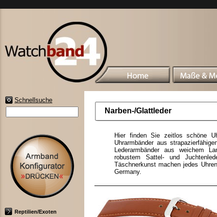
Schnellsuche
Narben-/Glattleder
Hier finden Sie zeitlos schöne Uh
Uhrarmbänder aus strapazierfähigen
Lederarmbänder aus weichem La
robustem Sattel- und Juchtenlede
Täschnerkunst machen jedes Uhrena
Germany.
Reptilien/Exoten