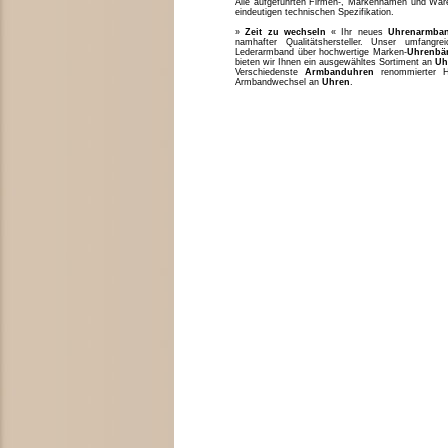
Alle aufgeführten Firmen-, Markennamen und Waren
eindeutigen technischen Spezifikation.
»
Zeit zu wechseln
« Ihr neues
Uhrenarmba
namhafter Qualitätshersteller. Unser umfang
Lederarmband über hochwertige Marken-
Uhrenbä
bieten wir Ihnen ein ausgewähltes Sortiment an
Uh
Verschiedenste
Armbanduhren
renommierter H
Armbandwechsel an
Uhren
.