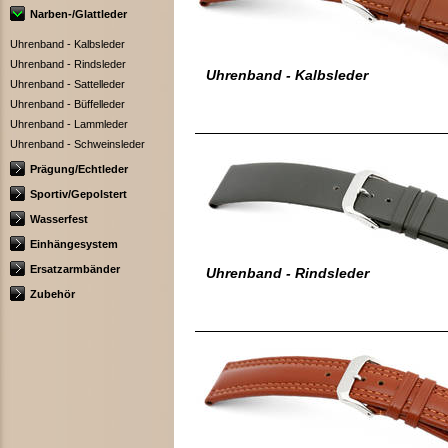
Narben-/Glattleder
Uhrenband - Kalbsleder
Uhrenband - Rindsleder
Uhrenband - Kalbsleder
Uhrenband - Sattelleder
Uhrenband - Büffelleder
Uhrenband - Lammleder
Uhrenband - Schweinsleder
Prägung/Echtleder
Sportiv/Gepolstert
Wasserfest
Einhängesystem
Ersatzarmbänder
Uhrenband - Rindsleder
Zubehör