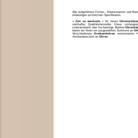
Alle aufgeführten Firmen-, Markennamen und Waren
eindeutigen technischen Spezifikation.
»
Zeit zu wechseln
« Ihr neues
Uhrenarmba
namhafter Qualitätshersteller. Unser umfang
Lederarmband über hochwertige Marken-
Uhrenbä
bieten wir Ihnen ein ausgewähltes Sortiment an
Uh
Verschiedenste
Armbanduhren
renommierter H
Armbandwechsel an
Uhren
.