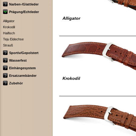
Narben-/Glattleder
Prägung/Echtleder
Alligator
Alligator
Krokodil
Haifisch
Teju Eidechse
Strauß
Sportiv/Gepolstert
Wasserfest
Einhängesystem
Ersatzarmbänder
Krokodil
Zubehör