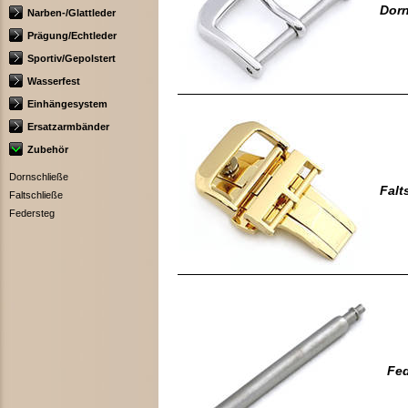
Dorn
Narben-/Glattleder
Prägung/Echtleder
Sportiv/Gepolstert
Wasserfest
Einhängesystem
Ersatzarmbänder
Zubehör
Dornschließe
Falt
Faltschließe
Federsteg
Fed