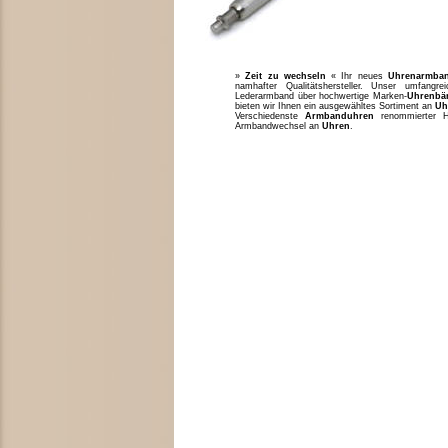
»
Zeit zu wechseln
« Ihr neues
Uhrenarmba
namhafter Qualitätshersteller. Unser umfang
Lederarmband über hochwertige Marken-
Uhrenbä
bieten wir Ihnen ein ausgewähltes Sortiment an
Uh
Verschiedenste
Armbanduhren
renommierter H
Armbandwechsel an
Uhren
.