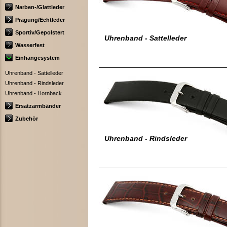
Narben-/Glattleder
Prägung/Echtleder
Sportiv/Gepolstert
Uhrenband - Sattelleder
Wasserfest
Einhängesystem
Uhrenband - Sattelleder
Uhrenband - Rindsleder
Uhrenband - Hornback
Ersatzarmbänder
Zubehör
Uhrenband - Rindsleder