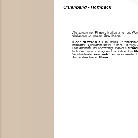
Uhrenband - Hornback
Alle aufgeführten Firmen-, Markennamen und Waren
eindeutigen technischen Spezifikation.
»
Zeit zu wechseln
« Ihr neues
Uhrenarmba
namhafter Qualitätshersteller. Unser umfang
Lederarmband über hochwertige Marken-
Uhrenbä
bieten wir Ihnen ein ausgewähltes Sortiment an
Uh
Verschiedenste
Armbanduhren
renommierter H
Armbandwechsel an
Uhren
.