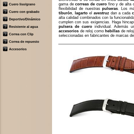
gama de
correas de cuero
fino y de alta 
Cuero liso/grano
flexibilidad de nuestras
pulseras
. Los m
Cuero con grabado
tiburón
,
lagarto
el
avestruz
dan a cada
c
alta calidad combinados con la funcionalid
Deportivo/Dinámico
cumplen con sus exigencias. Haga hincapié
pulsera de cuero
individual. Además us
Resistente al agua
accesorios
de reloj como
hebillas
de relo
Correa con Clip
seleccionadas en fabricantes de marcas d
Correa de repuesto
Accesorios