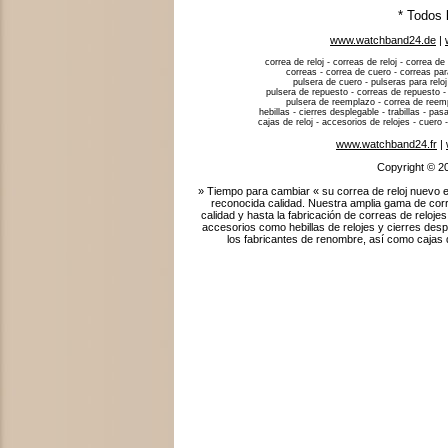
* Todos 
www.watchband24.de
|
correa de reloj - correas de reloj - correa de 
correas - correa de cuero - correas para
pulsera de cuero - pulseras para reloj
pulsera de repuesto - correas de repuesto -
pulsera de reemplazo - correa de reempla
hebillas - cierres desplegable - trabillas - p
cajas de reloj - accesorios de relojes - cuero -
www.watchband24.fr
|
Copyright © 2
» Tiempo para cambiar « su correa de reloj nuevo e
reconocida calidad. Nuestra amplia gama de corr
calidad y hasta la fabricación de correas de relo
accesorios como hebillas de relojes y cierres des
los fabricantes de renombre, así como cajas de