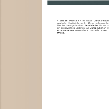
»
Zeit zu wechseln
« Ihr neues
Uhrenarmban
namhafter Qualitätshersteller. Unser umfangreic
über hochwertige Marken
Uhrenbänder
bis hin zu
ein ausgewähltes Sortiment an
Uhrenzubehör
w
Armbanduhren
renommierter Hersteller sowie
Uhren
.