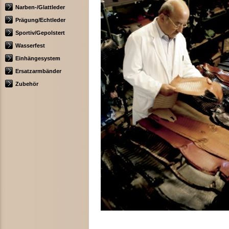
Narben-/Glattleder
Prägung/Echtleder
Sportiv/Gepolstert
Wasserfest
Einhängesystem
Ersatzarmbänder
Zubehör