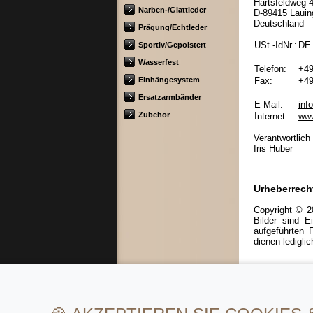
Härtsfeldweg 
Narben-/Glattleder
D-89415 Lauin
Deutschland
Prägung/Echtleder
USt.-IdNr.:
DE
Sportiv/Gepolstert
Wasserfest
Telefon:
+49
Einhängesystem
Fax:
+49
Ersatzarmbänder
E-Mail:
inf
Zubehör
Internet:
www
Verantwortlich 
Iris Huber
Urheberrech
Copyright © 2
Bilder sind E
aufgeführten 
dienen lediglic
Links
Auf unserer We