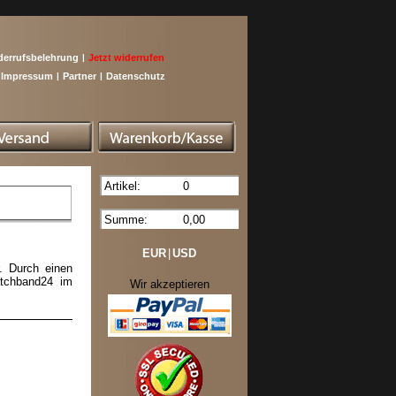
derrufsbelehrung
|
Jetzt widerrufen
Impressum
|
Partner
|
Datenschutz
Artikel:
0
Summe:
0,00
EUR
|
USD
. Durch einen
atchband24 im
Wir akzeptieren