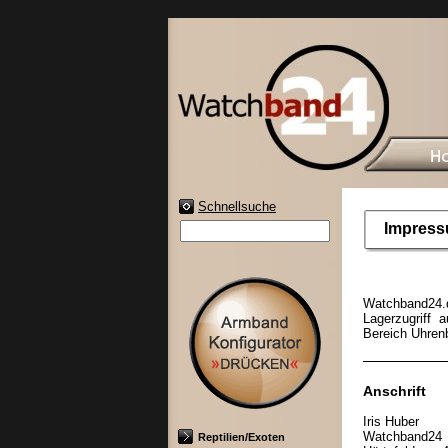
Schnellsuche
Impres
Watchband24.d
Lagerzugriff 
Bereich Uhren
Anschrift
Iris Huber
Watchband24
Reptilien/Exoten