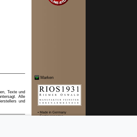
Marken
ten, Texte und
tersagt. Alle
rstellers und
• Made in Germany
• Fertigungsarten
rücklich, dass