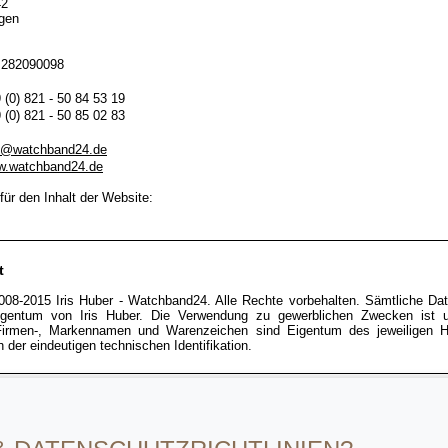
42
gen
 282090098
 (0) 821 - 50 84 53 19
 (0) 821 - 50 85 02 83
o@watchband24.de
.watchband24.de
für den Inhalt der Website:
t
008-2015 Iris Huber - Watchband24. Alle Rechte vorbehalten. Sämtliche Da
igentum von Iris Huber. Die Verwendung zu gewerblichen Zwecken ist un
Firmen-, Markennamen und Warenzeichen sind Eigentum des jeweiligen He
h der eindeutigen technischen Identifikation.
bseite finden Sie Links zu anderen Websites im Internet. Wir erklären ausd