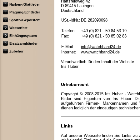
Härtsfeldweg 42
Narben-/Glattleder
D-89415 Lauingen
Deutschland
Prägung/Echtleder
USt.-IdNr.:
DE 282090098
Sportiv/Gepolstert
Wasserfest
Telefon:
+49 (0) 821 - 50 84 53 19
Einhängesystem
Fax:
+49 (0) 821 - 50 85 02 83
Ersatzarmbänder
E-Mail:
info@watchband24.de
Zubehör
Internet:
www.watchband24.de
Verantwortlich für den Inhalt der Website:
Iris Huber
Urheberrecht
Copyright © 2008-2015 Iris Huber - Watch
Bilder sind Eigentum von Iris Huber. Di
aufgeführten Firmen-, Markennamen und W
dienen lediglich der eindeutigen technischen 
Links
Auf unserer Webseite finden Sie Links zu 