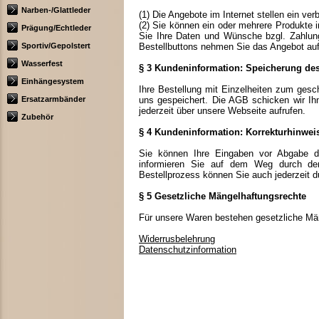
Narben-/Glattleder
(1) Die Angebote im Internet stellen ein ve
(2) Sie können ein oder mehrere Produkte 
Prägung/Echtleder
Sie Ihre Daten und Wünsche bzgl. Zahlungs
Sportiv/Gepolstert
Bestellbuttons nehmen Sie das Angebot auf
Wasserfest
§ 3 Kundeninformation: Speicherung des
Einhängesystem
Ihre Bestellung mit Einzelheiten zum gesch
Ersatzarmbänder
uns gespeichert. Die AGB schicken wir I
jederzeit über unsere Webseite aufrufen.
Zubehör
§ 4 Kundeninformation: Korrekturhinwei
Sie können Ihre Eingaben vor Abgabe der
informieren Sie auf dem Weg durch den 
Bestellprozess können Sie auch jederzeit 
§ 5 Gesetzliche Mängelhaftungsrechte
Für unsere Waren bestehen gesetzliche Mä
Widerrusbelehrung
Datenschutzinformation