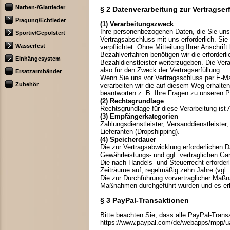
Narben-/Glattleder
§ 2 Datenverarbeitung zur Vertragser
Prägung/Echtleder
(1) Verarbeitungszweck
Ihre personenbezogenen Daten, die Sie uns 
Sportiv/Gepolstert
Vertragsabschluss mit uns erforderlich. Sie
Wasserfest
verpflichtet. Ohne Mitteilung Ihrer Anschrif
Bezahlverfahren benötigen wir die erforder
Einhängesystem
Bezahldienstleister weiterzugeben. Die Vera
also für den Zweck der Vertragserfüllung.
Ersatzarmbänder
Wenn Sie uns vor Vertragsschluss per E-Mail
Zubehör
verarbeiten wir die auf diesem Weg erhalt
beantworten z. B. Ihre Fragen zu unseren P
(2) Rechtsgrundlage
Rechtsgrundlage für diese Verarbeitung ist
(3) Empfängerkategorien
Zahlungsdienstleister, Versanddienstleister
Lieferanten (Dropshipping).
(4) Speicherdauer
Die zur Vertragsabwicklung erforderlichen D
Gewährleistungs- und ggf. vertraglichen Gara
Die nach Handels- und Steuerrecht erforder
Zeiträume auf, regelmäßig zehn Jahre (vgl
Die zur Durchführung vorvertraglicher Maß
Maßnahmen durchgeführt wurden und es erk
§ 3 PayPal-Transaktionen
Bitte beachten Sie, dass alle PayPal-Trans
https://www.paypal.com/de/webapps/mpp/ua/