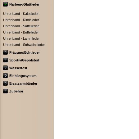
Narben-/Glattleder
Uhrenband - Kalbsleder
Uhrenband - Rindsleder
Uhrenband - Sattelleder
Uhrenband - Büffelleder
Uhrenband - Lammleder
Uhrenband - Schweinsleder
Prägung/Echtleder
Sportiv/Gepolstert
Wasserfest
Einhängesystem
Ersatzarmbänder
Zubehör