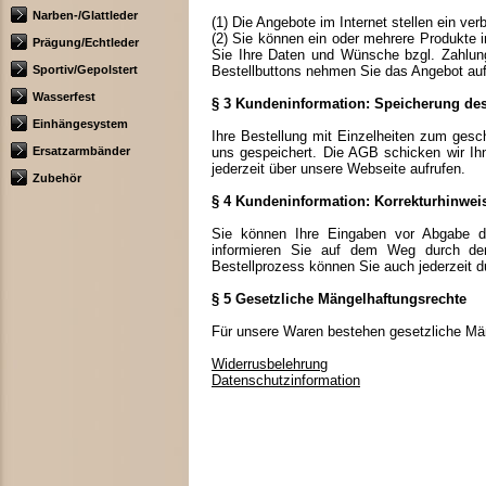
Narben-/Glattleder
(1) Die Angebote im Internet stellen ein ve
(2) Sie können ein oder mehrere Produkte 
Prägung/Echtleder
Sie Ihre Daten und Wünsche bzgl. Zahlungs
Sportiv/Gepolstert
Bestellbuttons nehmen Sie das Angebot auf
Wasserfest
§ 3 Kundeninformation: Speicherung des
Einhängesystem
Ihre Bestellung mit Einzelheiten zum gesch
Ersatzarmbänder
uns gespeichert. Die AGB schicken wir I
jederzeit über unsere Webseite aufrufen.
Zubehör
§ 4 Kundeninformation: Korrekturhinwei
Sie können Ihre Eingaben vor Abgabe der
informieren Sie auf dem Weg durch den 
Bestellprozess können Sie auch jederzeit 
§ 5 Gesetzliche Mängelhaftungsrechte
Für unsere Waren bestehen gesetzliche Mä
Widerrusbelehrung
Datenschutzinformation