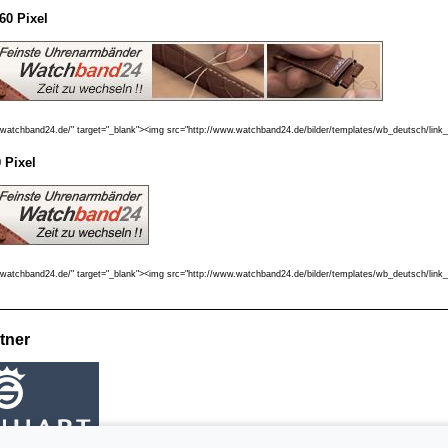
60 Pixel
.watchband24.de/" target="_blank"><img src="http://www.watchband24.de/bilder/templates/wb_deutsch/link
 Pixel
.watchband24.de/" target="_blank"><img src="http://www.watchband24.de/bilder/templates/wb_deutsch/link
tner