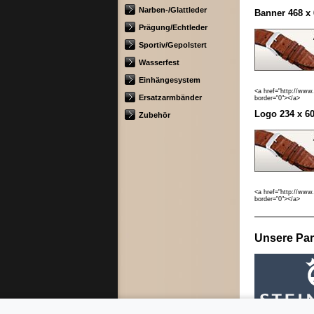
Narben-/Glattleder
Banner 468 x 
Prägung/Echtleder
Sportiv/Gepolstert
Wasserfest
Einhängesystem
<a href="http://www
Ersatzarmbänder
border="0"></a>
Logo 234 x 60
Zubehör
<a href="http://www
border="0"></a>
Unsere Par