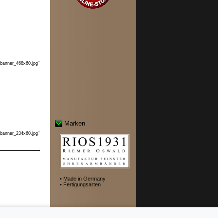
_banner_468x60.jpg"
Marken
_banner_234x60.jpg"
• Made in Germany
• Fertigungsarten