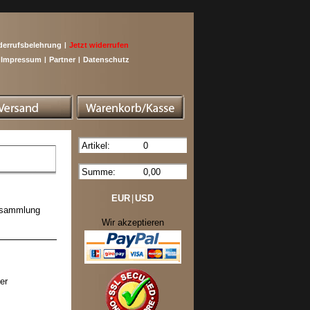
derrufsbelehrung
|
Jetzt widerrufen
Impressum
|
Partner
|
Datenschutz
Artikel:
0
Summe:
0,00
EUR
|
USD
nksammlung
Wir akzeptieren
er