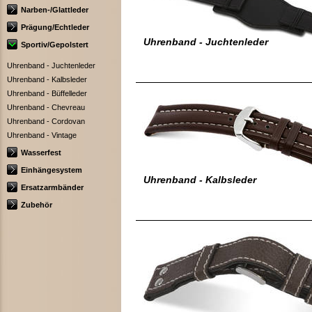
Narben-/Glattleder
Prägung/Echtleder
Uhrenband - Juchtenleder
Sportiv/Gepolstert
Uhrenband - Juchtenleder
Uhrenband - Kalbsleder
Uhrenband - Büffelleder
Uhrenband - Chevreau
Uhrenband - Cordovan
Uhrenband - Vintage
Wasserfest
Einhängesystem
Uhrenband - Kalbsleder
Ersatzarmbänder
Zubehör