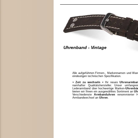
Uhrenband - Vintage
Alle aufgeführten Firmen-, Markennamen und Waren
eindeutigen technischen Spezifikation.
»
Zeit zu wechseln
« Ihr neues
Uhrenarmba
namhafter Qualitätshersteller. Unser umfang
Lederarmband über hochwertige Marken-
Uhrenbä
bieten wir Ihnen ein ausgewähltes Sortiment an
Uh
Verschiedenste
Armbanduhren
renommierter H
Armbandwechsel an
Uhren
.