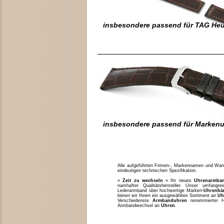
insbesondere passend für TAG Heu
insbesondere passend für Marken
Alle aufgeführten Firmen-, Markennamen und Waren
eindeutigen technischen Spezifikation.
»
Zeit zu wechseln
« Ihr neues
Uhrenarmba
namhafter Qualitätshersteller. Unser umfang
Lederarmband über hochwertige Marken-
Uhrenbä
bieten wir Ihnen ein ausgewähltes Sortiment an
Uh
Verschiedenste
Armbanduhren
renommierter H
Armbandwechsel an
Uhren
.