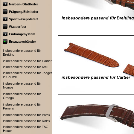
Narben-/Glattleder
Prägung/Echtleder
insbesondere passend für Breitling
Sportiv/Gepolstert
Wasserfest
Einhängesystem
Ersatzarmbänder
insbesondere passend für
Breitling
insbesondere passend für Cartier
insbesondere passend für IWC
insbesondere passend für Jaeger
insbesondere passend für Cartier
le Coultre
insbesondere passend für
Nomos
insbesondere passend für
Omega
insbesondere passend für
Panerai
insbesondere passend für Patek
insbesondere passend für Rolex
insbesondere passend für TAG
Heuer