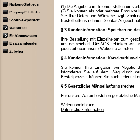
Narben-/Glattleder
(1) Die Angebote im Internet stellen ein ve
(2) Sie können ein oder mehrere Produkte 
Prägung/Echtleder
Sie Ihre Daten und Wünsche bzgl. Zahlungs
Sportiv/Gepolstert
Bestellbuttons nehmen Sie das Angebot auf
Wasserfest
§ 3 Kundeninformation: Speicherung des
Einhängesystem
Ihre Bestellung mit Einzelheiten zum gesch
Ersatzarmbänder
uns gespeichert. Die AGB schicken wir I
jederzeit über unsere Webseite aufrufen.
Zubehör
§ 4 Kundeninformation: Korrekturhinwei
Sie können Ihre Eingaben vor Abgabe der
informieren Sie auf dem Weg durch den 
Bestellprozess können Sie auch jederzeit 
§ 5 Gesetzliche Mängelhaftungsrechte
Für unsere Waren bestehen gesetzliche Mä
Widerrusbelehrung
Datenschutzinformation