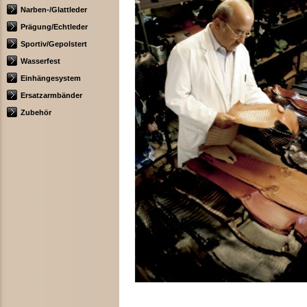
Narben-/Glattleder
Prägung/Echtleder
Sportiv/Gepolstert
Wasserfest
Einhängesystem
Ersatzarmbänder
Zubehör