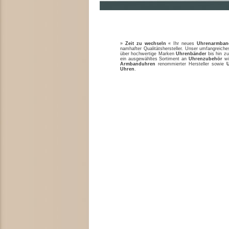
»
Zeit zu wechseln
« Ihr neues
Uhrenarmban
namhafter Qualitätshersteller. Unser umfangreic
über hochwertige Marken
Uhrenbänder
bis hin zu
ein ausgewähltes Sortiment an
Uhrenzubehör
w
Armbanduhren
renommierter Hersteller sowie
Uhren
.