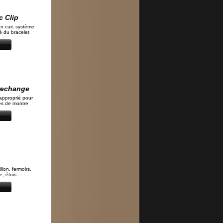
c Clip
n cuir, système
té du bracelet
 rechange
approprié pour
s de montre
llon, fermoirs,
 étuis ...