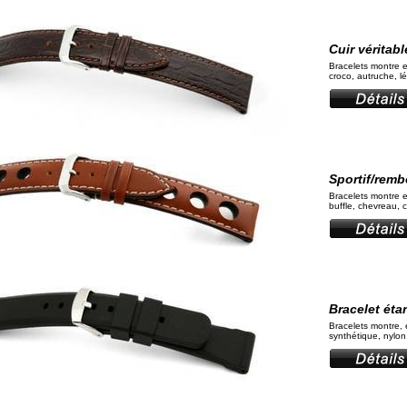
Cuir véritab
Bracelets montre e
croco, autruche, l
Sportif/remb
Bracelets montre e
buffle, chevreau, 
Bracelet ét
Bracelets montre, 
synthétique, nylo