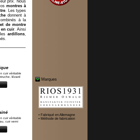
eur prix. Nous
 vos
montres à
tre
. Les types
che
donnent à
 combinés à la
let de montre
 en cuir
. Ainsi
cles
ardillons
,
més.
ique
n cuir véritable
autruche, lézard
Marques
ainé
• Fabriqué en Allemagne
n cuir véritable
• Méthode de fabrication
u, cuir verni