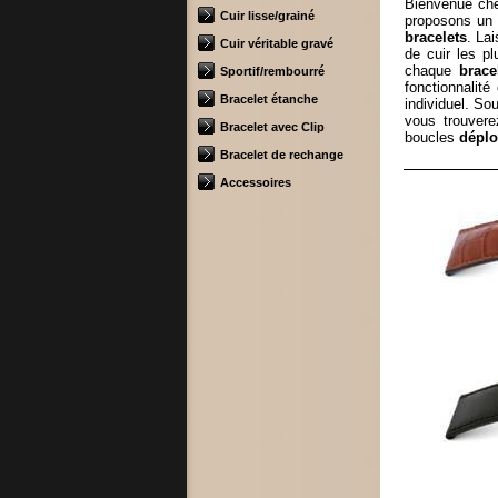
Bienvenue c
Cuir lisse/grainé
proposons un 
bracelets
. La
Cuir véritable gravé
de cuir les pl
chaque
brace
Sportif/rembourré
fonctionnalit
Bracelet étanche
individuel. So
vous trouvere
Bracelet avec Clip
boucles
déplo
Bracelet de rechange
Accessoires