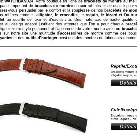
hez
WATCHBAND24
, votre boutique en ligne de
bracelets de montre
au meill
panel important de
bracelets de montre
en cuir raffinés et de qualité pour
issez-vous persuader par le confort et la souplesse de nos
bracelets de mon
us raffinés comme l’
alligator
, le
crocodile
, le
requin
, le
lézard
et l’
autru
let
un souffle de luxe et d’exclusivité. Des matériaux de haute qualité
é et au design adapté justifient des attentes que l’on a pour chaque
brace
ulignez votre style personnel et l’apparence de votre montre avec un
bracelet
z sur notre site une multitude d’
accessoires
de montre comme des bou
yantes
et des
outils d’horloger
ainsi que des montres de fabricants renom
Reptile/Exot
Bracelets montre e
alligator, requin, 
Cuir lisse/gr
Bracelets montre e
buffle, agneau, vea