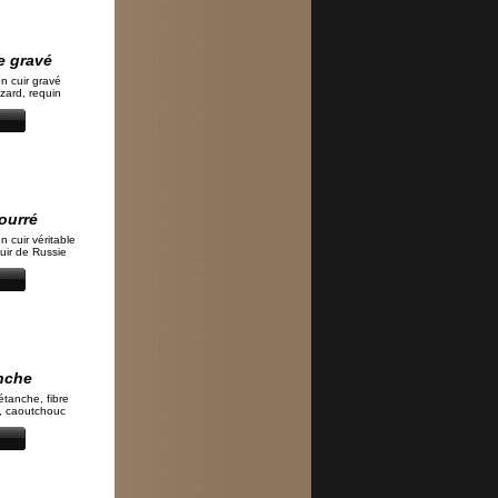
le gravé
n cuir gravé
ézard, requin
ourré
n cuir véritable
cuir de Russie
anche
étanche, fibre
n, caoutchouc