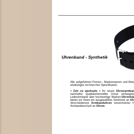
Uhrenband - Synthetik
Alle aufgeführten Firmen-, Markennamen und Waren
eindeutigen technischen Spezifikation.
»
Zeit zu wechseln
« Ihr neues
Uhrenarmba
namhafter Qualitätshersteller. Unser umfang
Lederarmband über hochwertige Marken-
Uhrenbä
bieten wir Ihnen ein ausgewähltes Sortiment an
Uh
Verschiedenste
Armbanduhren
renommierter H
Armbandwechsel an
Uhren
.