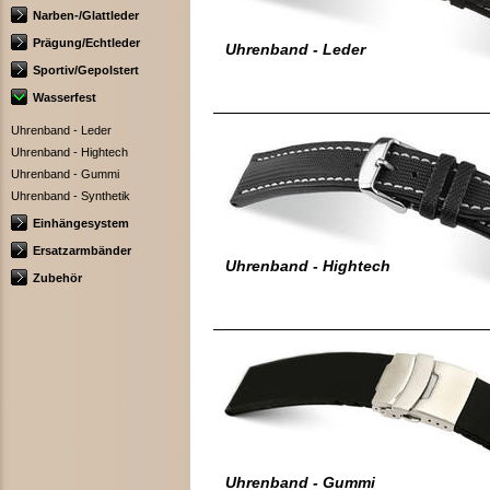
Narben-/Glattleder
Prägung/Echtleder
Uhrenband - Leder
Sportiv/Gepolstert
Wasserfest
Uhrenband - Leder
Uhrenband - Hightech
Uhrenband - Gummi
Uhrenband - Synthetik
Einhängesystem
Ersatzarmbänder
Uhrenband - Hightech
Zubehör
Uhrenband - Gummi