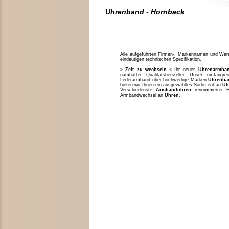
Uhrenband - Hornback
Alle aufgeführten Firmen-, Markennamen und Waren
eindeutigen technischen Spezifikation.
»
Zeit zu wechseln
« Ihr neues
Uhrenarmba
namhafter Qualitätshersteller. Unser umfang
Lederarmband über hochwertige Marken-
Uhrenbä
bieten wir Ihnen ein ausgewähltes Sortiment an
Uh
Verschiedenste
Armbanduhren
renommierter H
Armbandwechsel an
Uhren
.