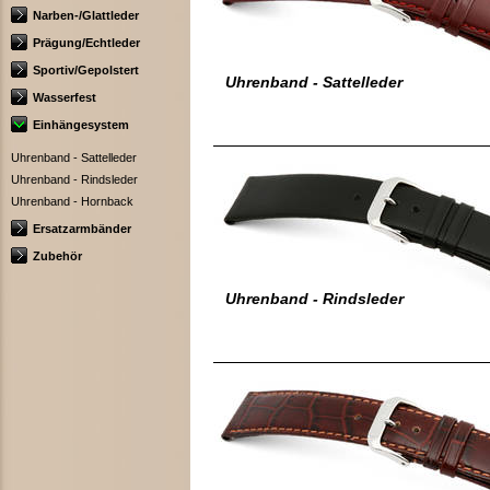
Narben-/Glattleder
Prägung/Echtleder
Sportiv/Gepolstert
Uhrenband - Sattelleder
Wasserfest
Einhängesystem
Uhrenband - Sattelleder
Uhrenband - Rindsleder
Uhrenband - Hornback
Ersatzarmbänder
Zubehör
Uhrenband - Rindsleder