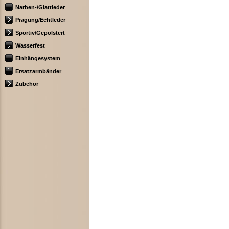
Narben-/Glattleder
Prägung/Echtleder
Sportiv/Gepolstert
Wasserfest
Einhängesystem
Ersatzarmbänder
Zubehör