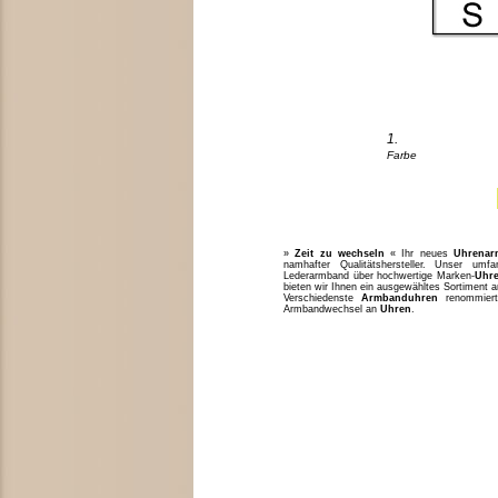
1.
Farbe
»
Zeit zu wechseln
« Ihr neues
Uhrenar
namhafter Qualitätshersteller. Unser um
Lederarmband über hochwertige Marken-
Uhr
bieten wir Ihnen ein ausgewähltes Sortiment 
Verschiedenste
Armbanduhren
renommiert
Armbandwechsel an
Uhren
.