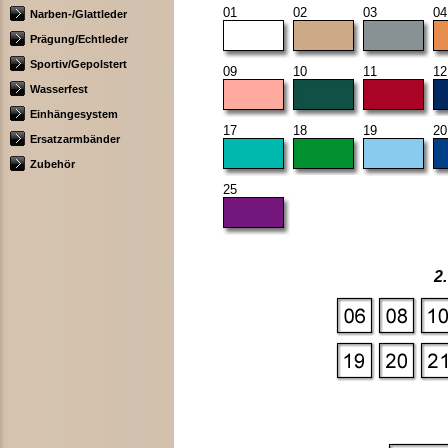
01
02
03
04
Narben-/Glattleder
Prägung/Echtleder
Sportiv/Gepolstert
09
10
11
12
Wasserfest
Einhängesystem
17
18
19
20
Ersatzarmbänder
Zubehör
25
2