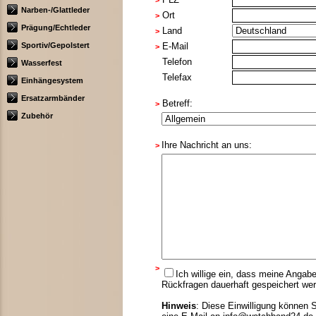
>
Narben-/Glattleder
Ort
>
Prägung/Echtleder
Land
>
Sportiv/Gepolstert
E-Mail
>
Telefon
Wasserfest
Telefax
Einhängesystem
Ersatzarmbänder
Betreff:
>
Zubehör
Ihre Nachricht an uns:
>
>
Ich willige ein, dass meine Anga
Rückfragen dauerhaft gespeichert we
Hinweis
: Diese Einwilligung können S