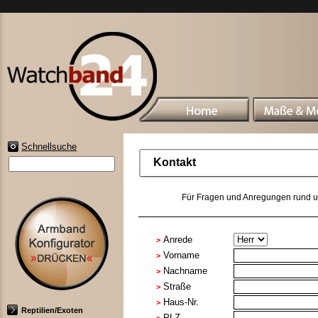
Schnellsuche
Kontakt
Für Fragen und Anregungen rund um
Anrede
>
Vorname
>
Nachname
>
Straße
>
Haus-Nr.
>
Reptilien/Exoten
PLZ