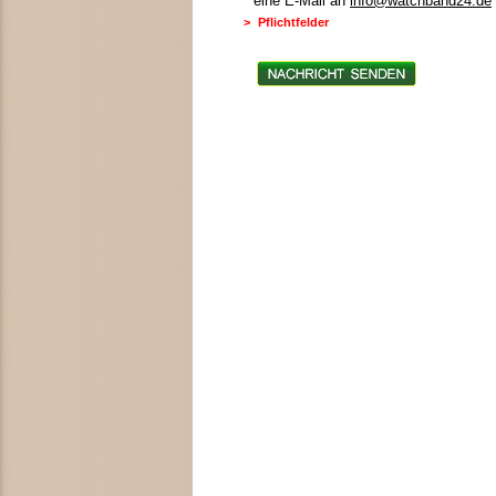
eine E-Mail an
info@watchband24.de
>
Pflichtfelder