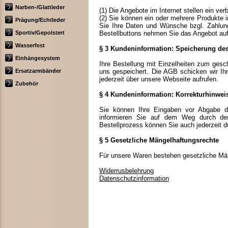
Narben-/Glattleder
(1) Die Angebote im Internet stellen ein ve
(2) Sie können ein oder mehrere Produkte 
Prägung/Echtleder
Sie Ihre Daten und Wünsche bzgl. Zahlungs
Sportiv/Gepolstert
Bestellbuttons nehmen Sie das Angebot auf
Wasserfest
§ 3 Kundeninformation: Speicherung des
Einhängesystem
Ihre Bestellung mit Einzelheiten zum gesch
Ersatzarmbänder
uns gespeichert. Die AGB schicken wir I
jederzeit über unsere Webseite aufrufen.
Zubehör
§ 4 Kundeninformation: Korrekturhinwei
Sie können Ihre Eingaben vor Abgabe der
informieren Sie auf dem Weg durch den 
Bestellprozess können Sie auch jederzeit 
§ 5 Gesetzliche Mängelhaftungsrechte
Für unsere Waren bestehen gesetzliche Mä
Widerrusbelehrung
Datenschutzinformation