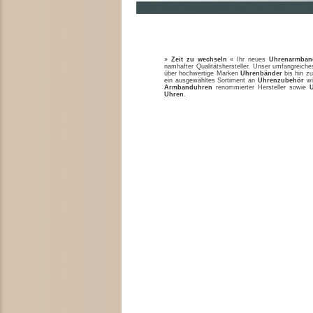
»
Zeit zu wechseln
« Ihr neues
Uhrenarmban
namhafter Qualitätshersteller. Unser umfangreic
über hochwertige Marken
Uhrenbänder
bis hin zu
ein ausgewähltes Sortiment an
Uhrenzubehör
w
Armbanduhren
renommierter Hersteller sowie
Uhren
.