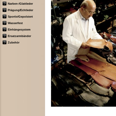
Narben-/Glattleder
Prägung/Echtleder
Sportiv/Gepolstert
Wasserfest
Einhängesystem
Ersatzarmbänder
Zubehör