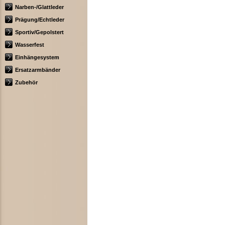
Narben-/Glattleder
Prägung/Echtleder
Sportiv/Gepolstert
Wasserfest
Einhängesystem
Ersatzarmbänder
Zubehör