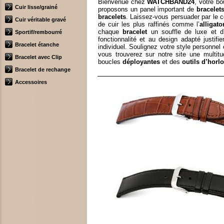
Bienvenue chez
WATCHBAND24
, votre b
Cuir lisse/grainé
proposons un panel important de
bracelet
bracelets
. Laissez-vous persuader par le 
Cuir véritable gravé
de cuir les plus raffinés comme l’
alligato
chaque
bracelet
un souffle de luxe et d’
Sportif/rembourré
fonctionnalité et au design adapté justif
Bracelet étanche
individuel. Soulignez votre style personne
vous trouverez sur notre site une multitu
Bracelet avec Clip
boucles
déployantes
et des
outils d’horl
Bracelet de rechange
Accessoires