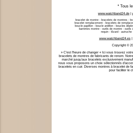
* Tous l
www.watchband24.de
|
bracelet de montre - bracelets de montres - bra
bracelet remplacement - bracelets de remplacem
boucle papillon - boucle ardillon - boucles dép
barrettes montre - outils de montre - outils d’
requin - lézard - autruche
www.watchband24.es
Copyright © 2
» C’est l’heure de changer « Ici vous trouvez 
bracelets de montres de fabricants de renom. Notre
marché jusqu’aux bracelets exclusivement manufa
nous vous proposons un choix sélectionnés d’acces
bracelets en cuir. Diverses montres à bracelet de f
pour faciliter l