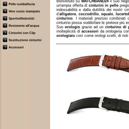
Benvenuto su
WATCHBAND24
il Suo nego
Pelle ruvida/liscia
un'ampia offerta di
cinturini in pelle
pregia
indossabilità e dalla duttilità dei nostri
ci
Vero cuoio stampato
d’
alligatore
,
coccodrillo
,
squalo
,
lucerto
cinturino
. I materiali preziosi combinati
Sportivi/Imbottiti
cinturino possa soddisfare le pretese più es
Resistente all'acqua
Suo
orologio
grazie ad un
cinturino di 
molteplicità di
accessori
da orologeria c
Cinturini con Clip
orologiaio
così come orologi scelti, di noti
Sostituzione cinturini
Accessori