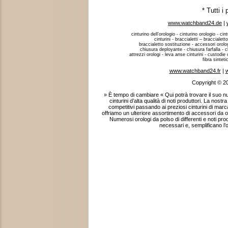
* Tutti i
www.watchband24.de
|
cinturino dell’orologio - cinturino orologio - cint
cinturini - braccialetti – braccialett
braccialetto sostituzione - accessori orologi
chiusura deployante - chiusura farfalla - c
attrezzi orologi - leva anse cinturini - custodie o
fibra sintet
www.watchband24.fr
|
w
Copyright © 2
» È tempo di cambiare « Qui potrà trovare il suo
cinturini d’alta qualità di noti produttori. La nostr
competitivi passando ai preziosi cinturini di marca
offriamo un ulteriore assortimento di accessori da oro
Numerosi orologi da polso di differenti e noti pr
necessari e, semplificano l’o