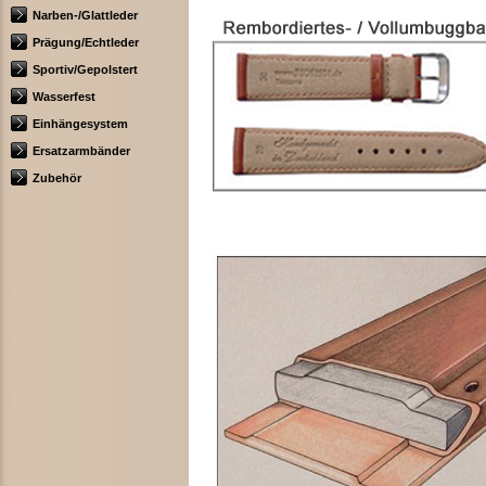
Narben-/Glattleder
Prägung/Echtleder
Sportiv/Gepolstert
Wasserfest
Einhängesystem
Ersatzarmbänder
Zubehör