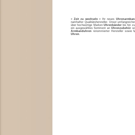
»
Zeit zu wechseln
« Ihr neues
Uhrenarmban
namhafter Qualitätshersteller. Unser umfangreic
über hochwertige Marken
Uhrenbänder
bis hin zu
ein ausgewähltes Sortiment an
Uhrenzubehör
w
Armbanduhren
renommierter Hersteller sowie
Uhren
.