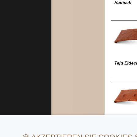
Haifisch
Teju Eidec
Strauß