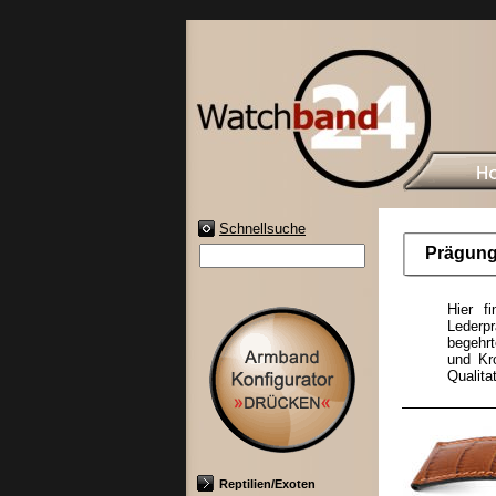
Schnellsuche
Prägung
Hier f
Lederp
begehrt
und Kr
Qualita
Reptilien/Exoten