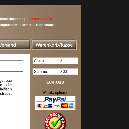
derrufsbelehrung
|
Jetzt widerrufen
Impressum
|
Partner
|
Datenschutz
Artikel:
0
Summe:
0,00
getreue
EUR
|
USD
le oder
aifisch
Wir akzeptieren
strauß.