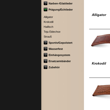
Narben-/Glattleder
Prägung/Echtleder
Alligator
Alligator
Krokodil
Haifisch
Teju Eidechse
Strauß
Sportiv/Gepolstert
Wasserfest
Einhängesystem
Ersatzarmbänder
Krokodil
Zubehör