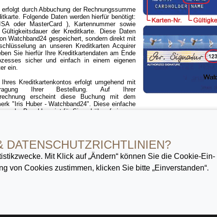
 erfolgt durch Abbuchung der Rechnungssumme
ditkarte. Folgende Daten werden hierfür benötigt:
VISA oder MasterCard ), Kartennummer sowie
d Gültigkeitsdauer der Kreditkarte. Diese Daten
von Watchband24 gespeichert, sondern direkt mit
schlüsselung an unseren Kreditkarten Acquirer
eben Sie hierfür Ihre Kreditkartendaten am Ende
ozesses sicher und einfach in einem eigenen
er ein.
 Ihres Kreditkartenkontos erfolgt umgehend mit
ragung Ihrer Bestellung. Auf Ihrer
abrechnung erscheint diese Buchung mit dem
rk "Iris Huber - Watchband24". Diese einfache
orm der Bezahlung ist für Sie gebührenfrei.
Kreditkarte gilt für das gesamte Watchband24 Angebot, außer für speziell g
ngebote.
& DATENSCHUTZ­RICHTLINIEN?
istik­zwecke. Mit Klick auf „Ändern“ können Sie die Cookie-Ein­
g von Cookies zustimmen, klicken Sie bitte „Einverstanden“.
 wechseln
« Ihr neues
Uhrenarmband
finden Sie hier!
WATCHBAND24
führt ausschließlich
Uhrena
Qualitätshersteller. Unser umfangreiches Angebot an
Uhrarmbänder
erstreckt sich vom preiswerten Le
wertige Marken
Uhrenbänder
bis hin zu exklusiv gefertigten Manufaktur
Armbänder
. Des Weiteren bieten
wähltes Sortiment an
Uhrenzubehör
wie
Dornschließen
und
Faltschließen
für
Lederarmbänder
. Vers
uhren
renommierter Hersteller sowie
Uhrenboxen
und
Uhrenwerkzeug
zum vereinfachten Armbandw