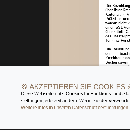
Die Bezahlung
über Ihrer Kre
Kartenart ( 
Prüfziffer un
werden nicht 
einer SSL-Ver
übermittelt. G
des Bestellpr
Terminal-Fenst
Die Belastung
der Beauft
Kreditkarten
Buchungsverme
und schnelle F
Der Kauf per 
Kooperationsa
🍪 AKZEPTIEREN SIE COOKIES 
Diese Webseite nutzt Cookies für Funktions- und Stat
stellungen jederzeit ändern. Wenn Sie der Verwendun
»
Zeit zu
namhafter 
Weitere Infos in unseren Datenschutz­bestimmungen
über hoch
ein ausge
Armband
Uhren
.