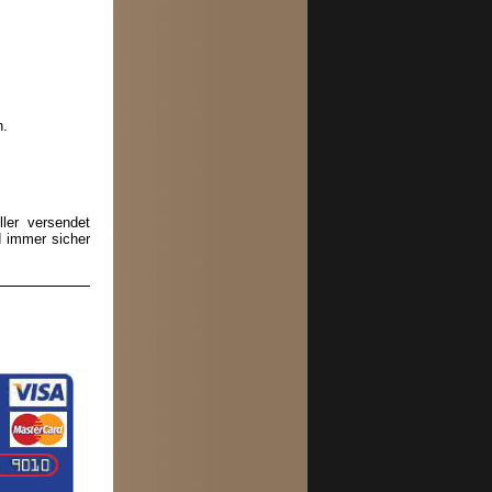
n.
ler versendet
d immer sicher