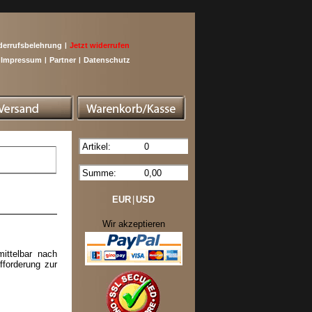
derrufsbelehrung
|
Jetzt widerrufen
Impressum
|
Partner
|
Datenschutz
Artikel:
0
Summe:
0,00
EUR
|
USD
Wir akzeptieren
ittelbar nach
fforderung zur