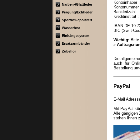
Kontoinhaber :
Narben-/Glattleder
Kontonummer :
Bankleitzahl :
Prägung/Echtleder
Kreditinstitut
Sportiv/Gepolstert
IBAN DE 19 7
Wasserfest
BIC (Swift-C
Einhängesystem
Wichtig:
Bitte
Ersatzarmbänder
»
Auftragsn
Zubehör
Die allgemeine
auch für Onli
Bestellung um
PayPal
E-Mail Adres
Mit PayPal kön
Alle gängigen 
stehen Ihnen 