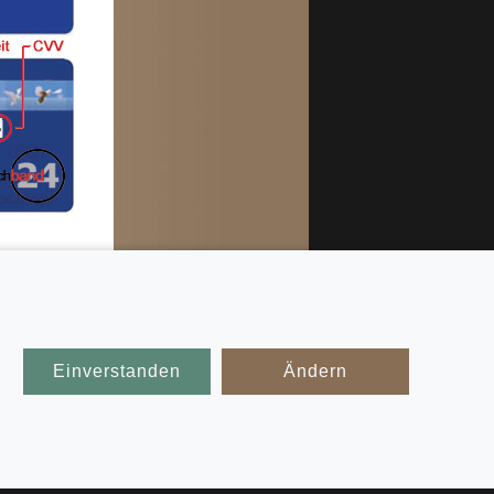
ekennzeichnete
Einverstanden
Ändern
rmbänder
derarmband
 wir Ihnen
chiedenste
echsel an