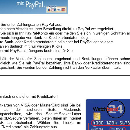
Sie unter Zahlungsarten PayPal aus.
den nach Abschluss Ihrer Bestellung direkt zu PayPal weitergeleitet.
Sie sich in Ihr PayPal-Konto ein oder melden Sie sich in wenigen Schritten a
rneute Eingabe von Bank- o. Kreditkartendaten nötig.
re Bank- oder Kreditkartendaten sind sicher bei PayPal gespeichert.
ahlen dadurch mit nur wenigen Klicks.
n mit PayPal ist übrigens kostenlos für Sie.
rhält der Verkäufer Zahlungen umgehend und Bestellungen können schnel
gleich wie Sie mit PayPal bezahlen, Ihre Bank- oder Kreditkartendaten sin
peichert. Sie werden bei der Zahlung nicht an den Verkäufer übermittelt.
infach und sicher mit Kreditkarte !
ditkarten von VISA oder MasterCard sind Sie bei
4 auf der sicheren Seite. Modernste
ungstechniken, wie das Secure-Socket-Layer
s 3D-Secure Verfahren, bieten Ihnen im Internet
aß an Sicherheit. Wählen Sie hierzu im
 "Kreditkarte" als Zahlungsart aus.