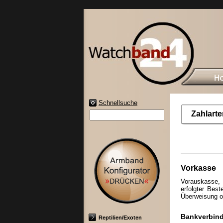
Schnellsuche
Zahlarte
Vorkasse
Vorauskasse, 
erfolgter Best
Überweisung o
Bankverbin
Reptilien/Exoten