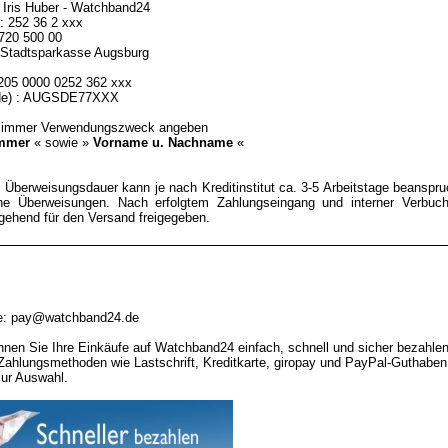
 Iris Huber - Watchband24
 252 36 2 xxx
 720 500 00
 : Stadtsparkasse Augsburg
205 0000 0252 362 xxx
ode) : AUGSDE77XXX
 immer Verwendungszweck angeben
ummer
« sowie »
Vorname u. Nachname
«
 Überweisungsdauer kann je nach Kreditinstitut ca. 3-5 Arbeitstage beanspruc
ne Überweisungen. Nach erfolgtem Zahlungseingang und interner Verbuch
gehend für den Versand freigegeben.
se: pay@watchband24.de
nen Sie Ihre Einkäufe auf Watchband24 einfach, schnell und sicher bezahlen
Zahlungsmethoden wie Lastschrift, Kreditkarte, giropay und PayPal-Guthaben
zur Auswahl.