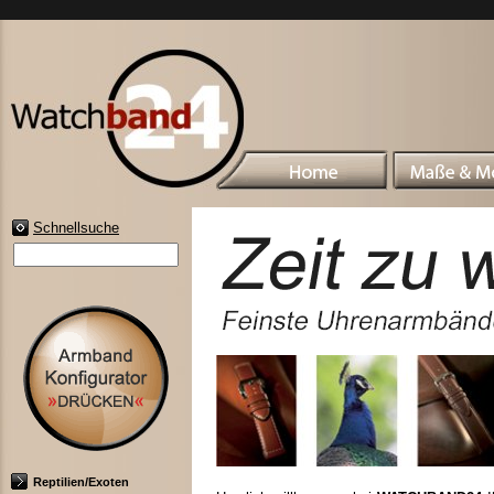
Schnellsuche
Reptilien/Exoten