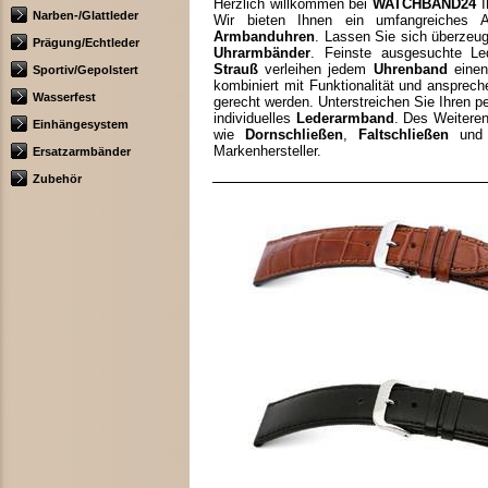
Herzlich willkommen bei
WATCHBAND24
I
Narben-/Glattleder
Wir bieten Ihnen ein umfangreiches 
Armbanduhren
. Lassen Sie sich überzeu
Prägung/Echtleder
Uhrarmbänder
. Feinste ausgesuchte L
Strauß
verleihen jedem
Uhrenband
einen
Sportiv/Gepolstert
kombiniert mit Funktionalität und anspre
Wasserfest
gerecht werden. Unterstreichen Sie Ihren pe
individuelles
Lederarmband
. Des Weiteren
Einhängesystem
wie
Dornschließen
,
Faltschließen
un
Markenhersteller.
Ersatzarmbänder
Zubehör