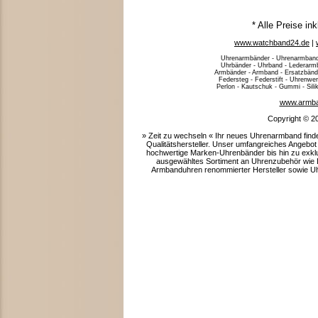
* Alle Preise in
www.watchband24.de
|
Uhrenarmbänder - Uhrenarmband
Uhrbänder - Uhrband - Lederarm
Armbänder - Armband - Ersatzbände
Federsteg - Federstift - Uhrenwe
Perlon - Kautschuk - Gummi - Siliko
www.armba
Copyright © 2
» Zeit zu wechseln « Ihr neues Uhrenarmband fin
Qualitätshersteller. Unser umfangreiches Angeb
hochwertige Marken-Uhrenbänder bis hin zu exklus
ausgewähltes Sortiment an Uhrenzubehör wie D
Armbanduhren renommierter Hersteller sowie 