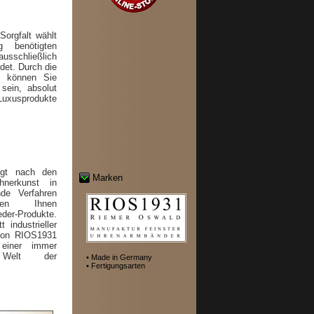
orgfalt wählt
 benötigten
schließlich
det. Durch die
ng können Sie
sein, absolut
uxusprodukte
olgt nach den
Marken
hnerkunst in
nde Verfahren
eren Ihnen
der-Produkte.
 industrieller
von RIOS1931
 einer immer
n Welt der
• Made in Germany
• Fertigungsarten