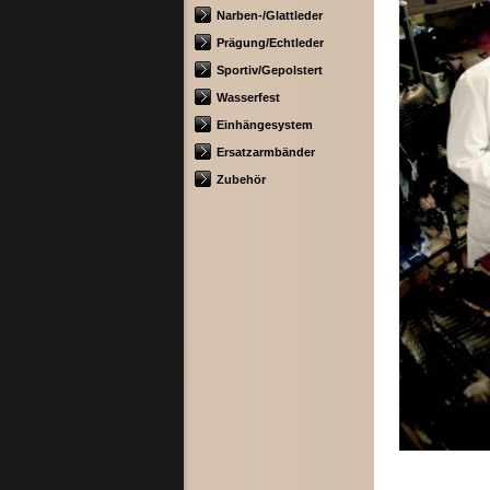
Narben-/Glattleder
Prägung/Echtleder
Sportiv/Gepolstert
Wasserfest
Einhängesystem
Ersatzarmbänder
Zubehör