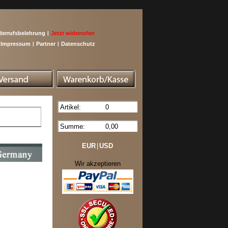
derrufsbelehrung
|
Jetzt widerrufen
Impressum
|
Partner
|
Datenschutz
Artikel:
0
Summe:
0,00
EUR
|
USD
Wir akzeptieren