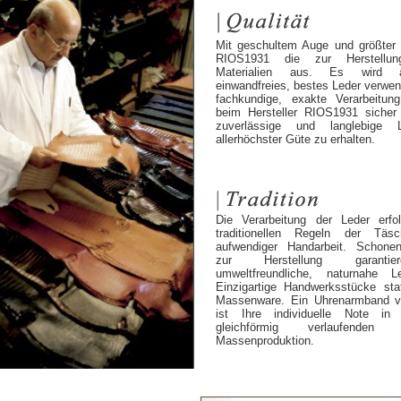
Mit geschultem Auge und größter S
RIOS1931 die zur Herstellung
Materialien aus. Es wird aus
einwandfreies, bestes Leder verwen
fachkundige, exakte Verarbeitu
beim Hersteller RIOS1931 sicher 
zuverlässige und langlebige L
allerhöchster Güte zu erhalten.
Die Verarbeitung der Leder erf
traditionellen Regeln der Täsc
aufwendiger Handarbeit. Schone
zur Herstellung garanti
umweltfreundliche, naturnahe Le
Einzigartige Handwerksstücke statt
Massenware. Ein Uhrenarmband 
ist Ihre individuelle Note in
gleichförmig verlaufende
Massenproduktion.