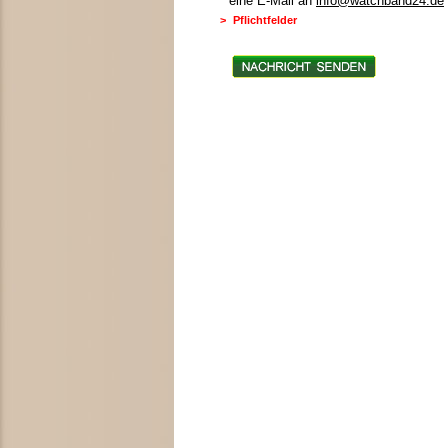
eine E-Mail an
info@watchband24.de
>
Pflichtfelder