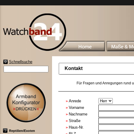
Schnellsuche
Kontakt
Für Fragen und Anregungen rund um
Anrede
>
Vorname
>
Nachname
>
Straße
>
Haus-Nr.
>
Reptilien/Exoten
PLZ