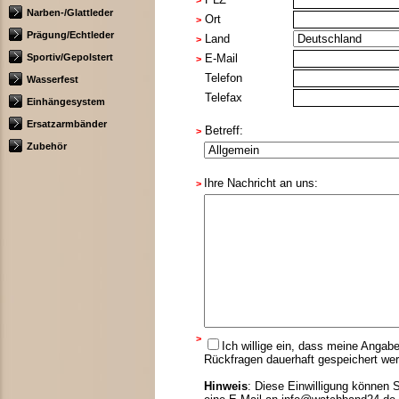
>
Narben-/Glattleder
Ort
>
Prägung/Echtleder
Land
>
Sportiv/Gepolstert
E-Mail
>
Telefon
Wasserfest
Telefax
Einhängesystem
Ersatzarmbänder
Betreff:
>
Zubehör
Ihre Nachricht an uns:
>
>
Ich willige ein, dass meine Anga
Rückfragen dauerhaft gespeichert we
Hinweis
: Diese Einwilligung können S