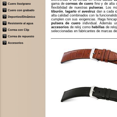
gama de
correas de cuero
fino y de alta 
Cuero liso/grano
flexibilidad de nuestras
pulseras
. Los m
Cuero con grabado
tiburón
,
lagarto
el
avestruz
dan a cada
c
alta calidad combinados con la funcionalid
Deportivo/Dinámico
cumplen con sus exigencias. Haga hincapié
pulsera de cuero
individual. Además us
Resistente al agua
accesorios
de reloj como
hebillas
de relo
Correa con Clip
seleccionadas en fabricantes de marcas d
Correa de repuesto
Accesorios