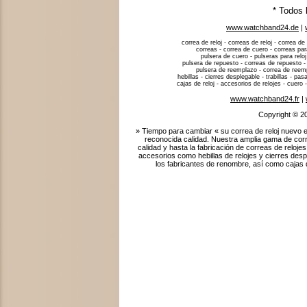
* Todos 
www.watchband24.de
|
correa de reloj - correas de reloj - correa de 
correas - correa de cuero - correas para
pulsera de cuero - pulseras para reloj
pulsera de repuesto - correas de repuesto -
pulsera de reemplazo - correa de reempla
hebillas - cierres desplegable - trabillas - p
cajas de reloj - accesorios de relojes - cuero -
www.watchband24.fr
|
Copyright © 2
» Tiempo para cambiar « su correa de reloj nuevo e
reconocida calidad. Nuestra amplia gama de corr
calidad y hasta la fabricación de correas de relo
accesorios como hebillas de relojes y cierres des
los fabricantes de renombre, así como cajas de