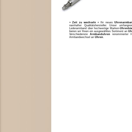
»
Zeit zu wechseln
« Ihr neues
Uhrenarmba
namhafter Qualitätshersteller. Unser umfang
Lederarmband über hochwertige Marken-
Uhrenbä
bieten wir Ihnen ein ausgewähltes Sortiment an
Uh
Verschiedenste
Armbanduhren
renommierter H
Armbandwechsel an
Uhren
.