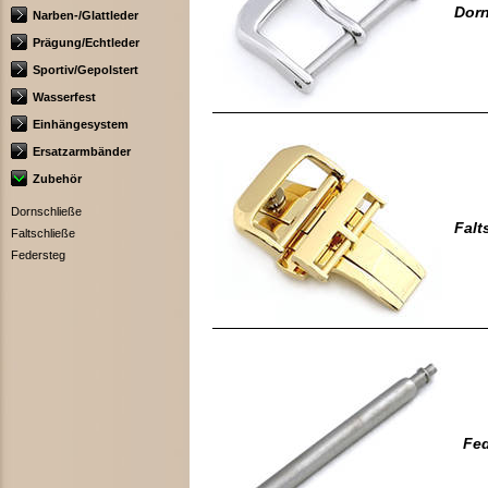
Dorn
Narben-/Glattleder
Prägung/Echtleder
Sportiv/Gepolstert
Wasserfest
Einhängesystem
Ersatzarmbänder
Zubehör
Dornschließe
Falt
Faltschließe
Federsteg
Fed