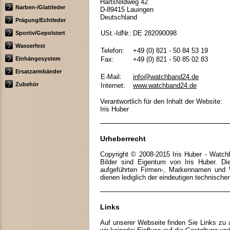
Härtsfeldweg 42
Narben-/Glattleder
D-89415 Lauingen
Deutschland
Prägung/Echtleder
USt.-IdNr.:
DE 282090098
Sportiv/Gepolstert
Wasserfest
Telefon:
+49 (0) 821 - 50 84 53 19
Einhängesystem
Fax:
+49 (0) 821 - 50 85 02 83
Ersatzarmbänder
E-Mail:
info@watchband24.de
Zubehör
Internet:
www.watchband24.de
Verantwortlich für den Inhalt der Website:
Iris Huber
Urheberrecht
Copyright © 2008-2015 Iris Huber - Watch
Bilder sind Eigentum von Iris Huber. Di
aufgeführten Firmen-, Markennamen und W
dienen lediglich der eindeutigen technischen 
Links
Auf unserer Webseite finden Sie Links zu 