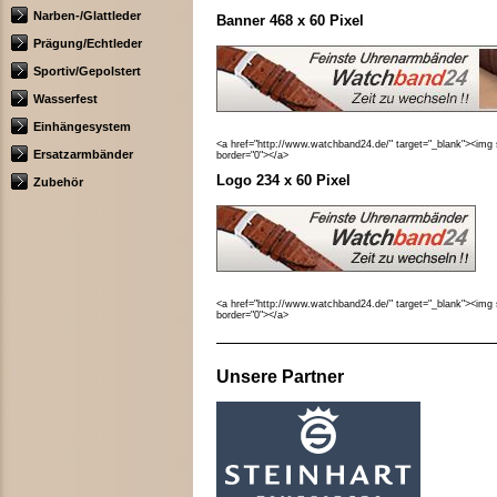
Narben-/Glattleder
Banner 468 x 60 Pixel
Prägung/Echtleder
Sportiv/Gepolstert
Wasserfest
Einhängesystem
<a href="http://www.watchband24.de/" target="_blank"><img
Ersatzarmbänder
border="0"></a>
Logo 234 x 60 Pixel
Zubehör
<a href="http://www.watchband24.de/" target="_blank"><img
border="0"></a>
Unsere Partner