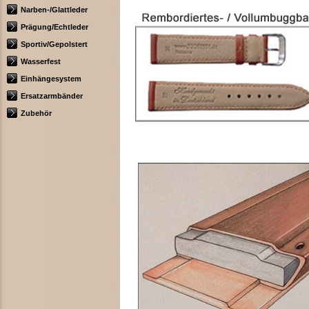
Narben-/Glattleder
Prägung/Echtleder
Sportiv/Gepolstert
Wasserfest
Einhängesystem
Ersatzarmbänder
Zubehör