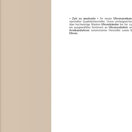
»
Zeit zu wechseln
« Ihr neues
Uhrenarmban
namhafter Qualitätshersteller. Unser umfangreic
über hochwertige Marken
Uhrenbänder
bis hin zu
ein ausgewähltes Sortiment an
Uhrenzubehör
w
Armbanduhren
renommierter Hersteller sowie
Uhren
.